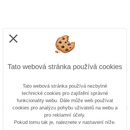
close
Tato webová stránka používá cookies
Tato webová stránka používá nezbytné
technické cookies pro zajištění správné
funkcionality webu. Dále může web používat
Prohlášení o přístupnosti
Mapa webu
Cookies
cookies pro analýzu pohybu uživatelů na webu a
pro reklamní účely.
Copyright © 2014 - 2026 Gymnázium a Střední
průmyslová škola Duchcov &
Vitalex Group
Pokud tomu tak je, naleznete v nastavení níže.
- Tvorba školních webů