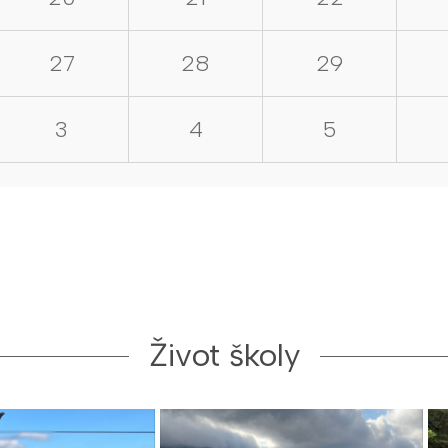
27
28
29
3
4
5
Život školy