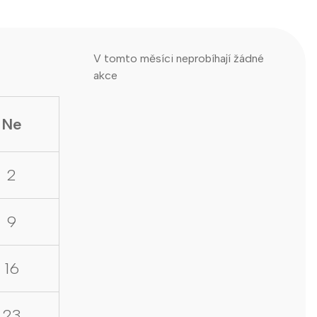
V tomto měsíci neprobíhají žádné
akce
Ne
2
9
16
23