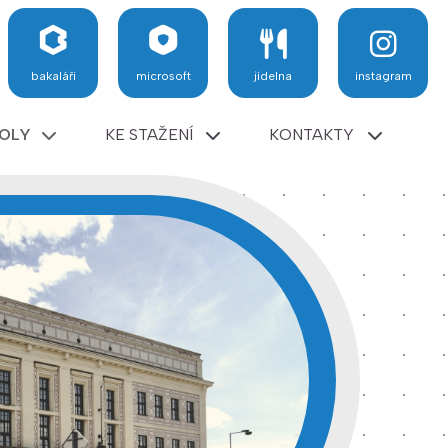
bakaláři
microsoft
jídelna
instagram
KOLY
KE STAŽENÍ
KONTAKTY