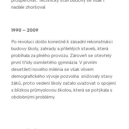
prosperovat. Technický stav budovy se však i
nadále zhoršoval.
1990 – 2009
Po revoluci došlo konečně k zásadní rekonstrukci
budovy školy, zahrady a přilehlých staveb, která
probíhala za plného provozu. Zároveň se otevřely
první třídy osmiletého gymnázia. V prvním
desetiletí nového milénia se však vlivem
demografického vývoje pozvolna snižovaly stavy
žáků, proto vedení školy začalo uvažovat o spojení
s blízkou průmyslovou školou, která se potýkala s
obdobnými problémy.