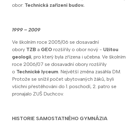
obor:
Technická zařízení budov.
1999 – 2009
Ve školním roce 2005/06 se dosavadní
obory
TZB
a
GEO
rozšířily o obor nový -
Užitou
geologii
, pro který byla zřízena i učebna. Ve školním
roce 2006/07 se dosavadní obory rozšířily
o
Technické lyceum
. Největší změna zasáhla DM.
Protože se snížil počet ubytovaných žáků, byli
všichni přestěhováni do 1. poschodí, 2. patro se
pronajalo ZUŠ Duchcov.
HISTORIE SAMOSTATNÉHO GYMNÁZIA