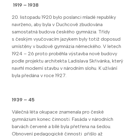
1919 – 1938
20. listopadu 1920 bylo poslanci mladé republiky
navrženo, aby byla v Duchcově zbudována
samostatná budova českého gymnázia. Třídy
s českým vyučovacím jazykem byly totiž doposud
umístěny v budově gymnázia německého. V letech
1924 – 26 proto proběhla výstavba nové budovy
podle projektu architekta Ladislava Skřivánka, který
navrhl moderní stavbu v národním slohu. K užívání
byla předána v roce 1927.
1939 – 45
Válečná léta okupace znamenala pro české
gymnázium konec činnosti. Fasáda v národních
barvách červené a bílé byla přetřena na šedou.
Obnovení pedagogické činnosti přišlo až