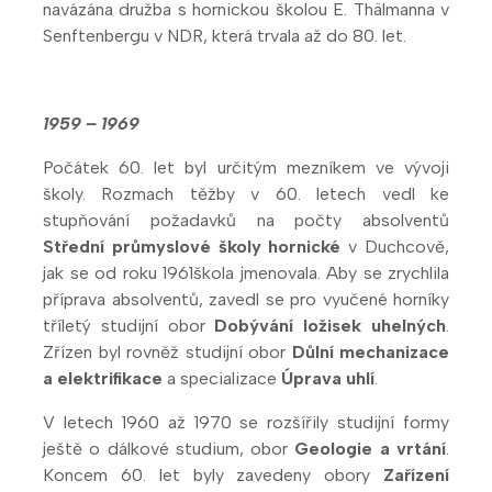
navázána družba s hornickou školou E. Thälmanna v
Senftenbergu v NDR, která trvala až do 80. let.
1959 – 1969
Počátek 60. let byl určitým mezníkem ve vývoji
školy. Rozmach těžby v 60. letech vedl ke
stupňování požadavků na počty absolventů
Střední průmyslové školy hornické
v Duchcově,
jak se od roku 1961škola jmenovala. Aby se zrychlila
příprava absolventů, zavedl se pro vyučené horníky
tříletý studijní obor
Dobývání ložisek uhelných
.
Zřízen byl rovněž studijní obor
Důlní mechanizace
a elektrifikace
a specializace
Úprava uhlí
.
V letech 1960 až 1970 se rozšířily studijní formy
ještě o dálkové studium, obor
Geologie a vrtání
.
Koncem 60. let byly zavedeny obory
Zařízení