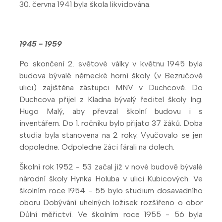
30. června 1941 byla škola likvidována.
1945 - 1959
Po skončení 2. světové války v květnu 1945 byla
budova bývalé německé horní školy (v Bezručově
ulici) zajištěna zástupci MNV v Duchcově. Do
Duchcova přijel z Kladna bývalý ředitel školy Ing.
Hugo Malý, aby převzal školní budovu i s
inventářem. Do 1. ročníku bylo přijato 37 žáků. Doba
studia byla stanovena na 2 roky. Vyučovalo se jen
dopoledne. Odpoledne žáci fárali na dolech.
Školní rok 1952 - 53 začal již v nové budově bývalé
národní školy Hynka Holuba v ulici Kubicových. Ve
školním roce 1954 - 55 bylo studium dosavadního
oboru Dobývání uhelných ložisek rozšířeno o obor
Důlní měřictví. Ve školním roce 1955 - 56 byla