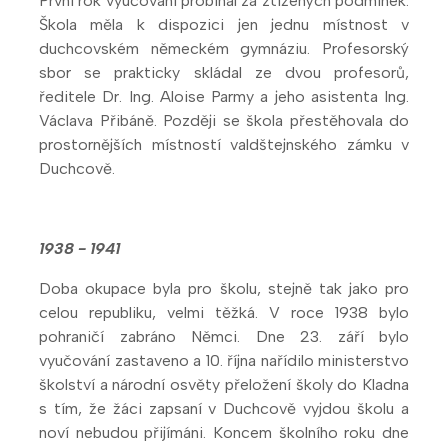
První rok vyučování probíhal za ztížených podmínek.
Škola měla k dispozici jen jednu místnost v
duchcovském německém gymnáziu. Profesorský
sbor se prakticky skládal ze dvou profesorů,
ředitele Dr. Ing. Aloise Parmy a jeho asistenta Ing.
Václava Přibáně. Později se škola přestěhovala do
prostornějších místností valdštejnského zámku v
Duchcově.
1938 - 1941
Doba okupace byla pro školu, stejně tak jako pro
celou republiku, velmi těžká. V roce 1938 bylo
pohraničí zabráno Němci. Dne 23. září bylo
vyučování zastaveno a 10. října nařídilo ministerstvo
školství a národní osvěty přeložení školy do Kladna
s tím, že žáci zapsaní v Duchcově vyjdou školu a
noví nebudou přijímáni. Koncem školního roku dne