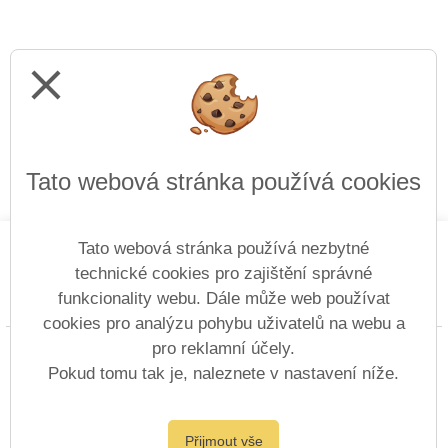
close
Tato webová stránka používá cookies
Tato webová stránka používá nezbytné
technické cookies pro zajištění správné
funkcionality webu. Dále může web používat
Prohlášení o přístupnosti
Mapa webu
Cookies
cookies pro analýzu pohybu uživatelů na webu a
pro reklamní účely.
Copyright © 2014 - 2026 Gymnázium a Střední
průmyslová škola Duchcov &
Vitalex Group
Pokud tomu tak je, naleznete v nastavení níže.
- Tvorba školních webů
Postaveno ve službě
VlastníŠkolníWeb.cz
Přijmout vše