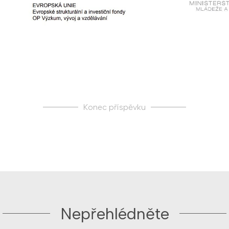
Konec příspěvku
Nepřehlédněte