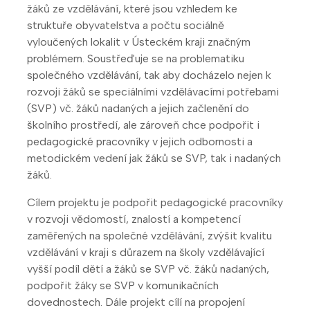
žáků ze vzdělávání, které jsou vzhledem ke
struktuře obyvatelstva a počtu sociálně
vyloučených lokalit v Ústeckém kraji značným
problémem. Soustřeďuje se na problematiku
společného vzdělávání, tak aby docházelo nejen k
rozvoji žáků se speciálními vzdělávacími potřebami
(SVP) vč. žáků nadaných a jejich začlenění do
školního prostředí, ale zároveň chce podpořit i
pedagogické pracovníky v jejich odbornosti a
metodickém vedení jak žáků se SVP, tak i nadaných
žáků.
Cílem projektu je podpořit pedagogické pracovníky
v rozvoji vědomostí, znalostí a kompetencí
zaměřených na společné vzdělávání, zvýšit kvalitu
vzdělávání v kraji s důrazem na školy vzdělávající
vyšší podíl dětí a žáků se SVP vč. žáků nadaných,
podpořit žáky se SVP v komunikačních
dovednostech. Dále projekt cílí na propojení