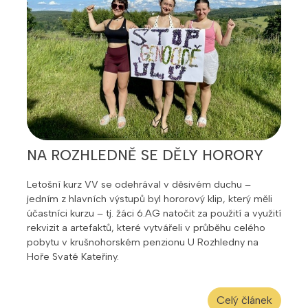
NA ROZHLEDNĚ SE DĚLY HORORY
Letošní kurz VV se odehrával v děsivém duchu –
jedním z hlavních výstupů byl hororový klip, který měli
účastníci kurzu – tj. žáci 6.AG natočit za použití a využití
rekvizit a artefaktů, které vytvářeli v průběhu celého
pobytu v krušnohorském penzionu U Rozhledny na
Hoře Svaté Kateřiny.
Celý článek