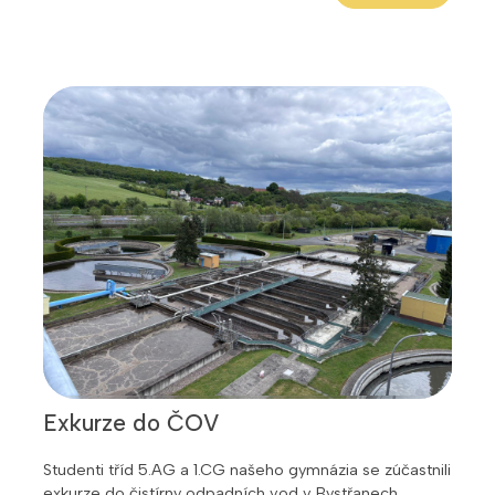
Exkurze do ČOV
Studenti tříd 5.AG a 1.CG našeho gymnázia se zúčastnili
exkurze do čistírny odpadních vod v Bystřanech.