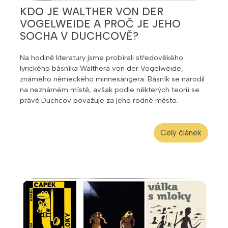
KDO JE WALTHER VON DER
VOGELWEIDE A PROČ JE JEHO
SOCHA V DUCHCOVĚ?
Na hodině literatury jsme probírali středověkého
lyrického básníka Walthera von der Vogelweide,
známého německého minnesängera. Básník se narodil
na neznámém místě, avšak podle některých teorií se
právě Duchcov považuje za jeho rodné město.
Celý článek